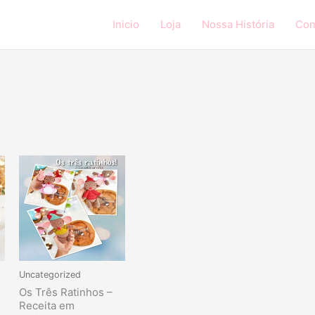
Inicio
Loja
Nossa História
Con
Uncategorized
Os Três Ratinhos –
Receita em