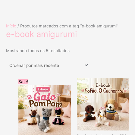
Ir
Classificado
Início
/ Produtos marcados com a tag “e-book amigurumi”
para
por
e-book amigurumi
o
mais
conteúdo
recente
Mostrando todos os 5 resultados
O
O
Sale!
preço
preço
original
atual
era:
é:
R$49.90.
R$29.90.