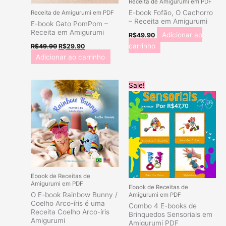
Receita de Amigurumi em PDF
E-book Fofão, O Cachorro
Receita de Amigurumi em PDF
– Receita em Amigurumi
E-book Gato PomPom –
Receita em Amigurumi
Adicionar ao
R$
49.90
carrinho
R$
49.90
R$
29.90
Adicionar ao carrinho
O
O
Sale!
preço
preço
original
atual
era:
é:
R$158.96.
R$97.00.
Ebook de Receitas de
Amigurumi em PDF
Ebook de Receitas de
O E-book Rainbow Bunny /
Amigurumi em PDF
Coelho Arco-íris é uma
Combo 4 E-books de
Receita Coelho Arco-íris
Brinquedos Sensoriais em
Amigurumi
Amigurumi PDF