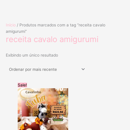
Ir
Início
/ Produtos marcados com a tag “receita cavalo
para
amigurumi”
o
receita cavalo amigurumi
conteúdo
Exibindo um único resultado
O
O
Sale!
preço
preço
original
atual
era:
é:
R$39.90.
R$23.94.