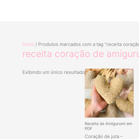
Ir
para
o
conteúdo
Início
/ Produtos marcados com a tag “receita coraçã
receita coração de amigur
Exibindo um único resultado
Receita de Amigurumi em
PDF
Coração de juta –