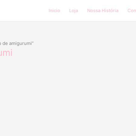
Inicio
Loja
Nossa História
Con
o de amigurumi”
umi