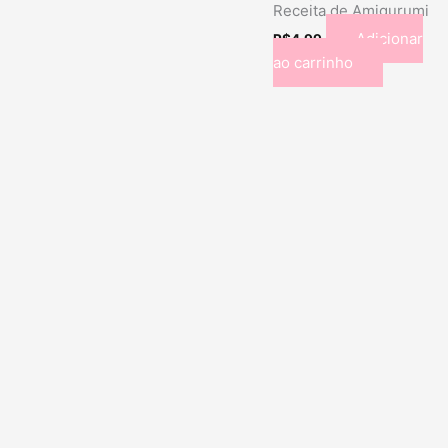
Receita de Amigurumi
Adicionar
R$
4.99
ao carrinho