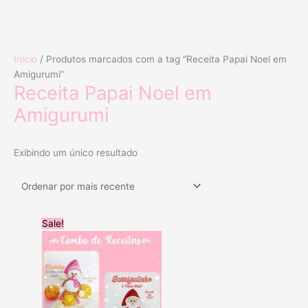
Ir
Início
/ Produtos marcados com a tag “Receita Papai Noel em
para
Amigurumi”
o
Receita Papai Noel em
conteúdo
Amigurumi
Exibindo um único resultado
O
O
Sale!
preço
preço
original
atual
era:
é:
R$49.99.
R$29.99.