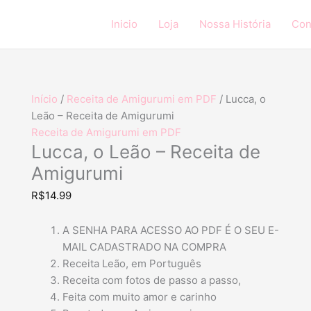
Lucca,
o
Inicio
Loja
Nossa História
Con
Leão
-
Receita
de
Início
/
Receita de Amigurumi em PDF
/ Lucca, o
Amigurumi
Leão – Receita de Amigurumi
quantidade
Receita de Amigurumi em PDF
Lucca, o Leão – Receita de
Amigurumi
R$
14.99
A SENHA PARA ACESSO AO PDF É O SEU E-
MAIL CADASTRADO NA COMPRA
Receita Leão, em Português
Receita com fotos de passo a passo,
Feita com muito amor e carinho