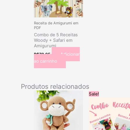
Receita de Amigurumi em
PDF
Combo de 5 Receitas
Woody + Safari em
Amigurumi
Adicionar
R$
79.95
ao carrinho
Produtos relacionados
O
O
Sale!
preço
pre
original
atu
era:
é:
R$39.99.
R$2